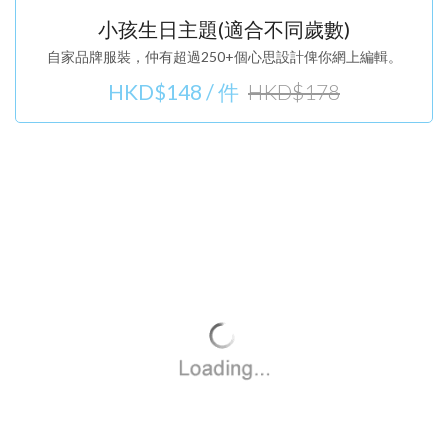
小孩生日主題(適合不同歲數)
自家品牌服裝，仲有超過250+個心思設計俾你網上編輯。
HKD$148
/ 件
HKD$178