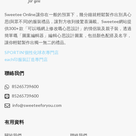
Sweetee Online讓你在一般的預算下，幾分鐘就輕鬆製作出別具心
思(與眾不同)的服裝禮品，讓對方收到後驚喜滿載。Sweetee網站提
供300+款「可以喺網上修改嘅心思設計」的情侶裝及親子裝，透過
簡單嘅「圖案編輯器」編輯心思設計圖案，包括顏色配搭及名字，
讓你輕鬆製作出獨一無二的禮品。
SPORTIN'個性化球衣專門店
each印服裝訂造專門店
聯絡我們
85265739600
85265739600
info@sweeteeforyou.com
有用資料
關於我們
聯絡我們