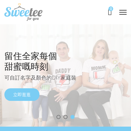
0
送一份有心思嘅
留住全家每個
3年以來，締造
禮物氹另一半
甜蜜嘅時刻
8,000+個甜蜜時刻！
可寫上名字及相識日期的DIY情侶裝
可自訂名字及顏色的DIY家庭裝
親子裝、情侶裝及
DIY嬰衣服裝禮品專門店
立即逛逛
立即逛逛