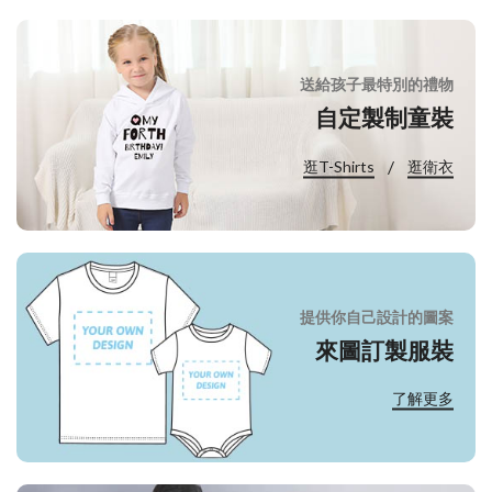
送給孩子最特別的禮物
自定製制童裝
/
逛T-Shirts
逛衛衣
提供你自己設計的圖案
來圖訂製服裝
了解更多