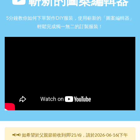
5分鐘教你如何下單製作DIY服裝，使用嶄新的「圖案編輯器」
輕鬆完成獨一無二的訂製服裝！
📢📢 如希望於父親節前收到(即21/6)，請於2026-06-16(下午