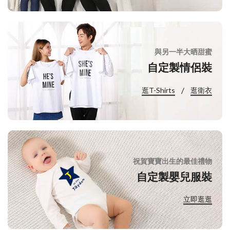
與另一半大晒甜蜜
自定製情侶裝
/
逛T-Shirts
逛衛衣
祝賀寶寶出生的最佳禮物
自定製嬰兒服裝
立即逛逛