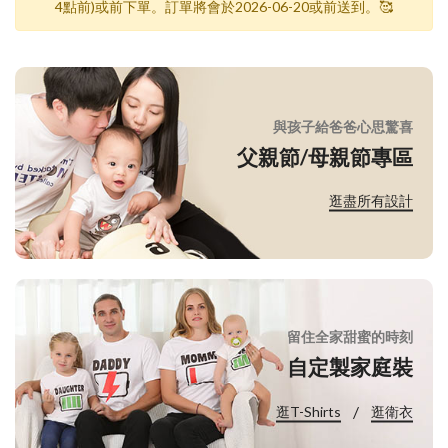
4點前)或前下單。訂單將會於2026-06-20或前送到。🥰
與孩子給爸爸心思驚喜
父親節/母親節專區
逛盡所有設計
留住全家甜蜜的時刻
自定製家庭裝
/
逛T-Shirts
逛衛衣